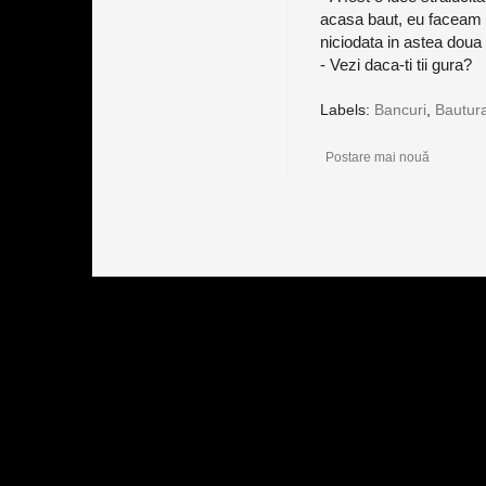
acasa baut, eu faceam 
niciodata in astea doua 
- Vezi daca-ti tii gura?
Labels:
Bancuri
,
Bautur
Postare mai nouă