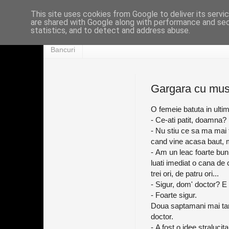
This site uses cookies from Google to deliver its servi
are shared with Google along with performance and secu
statistics, and to detect and address abuse.
Bancuri
Gargara cu mus
O femeie batuta in ultimu
- Ce-ati patit, doamna?
- Nu stiu ce sa ma mai f
cand vine acasa baut, 
- Am un leac foarte bun
luati imediat o cana de 
trei ori, de patru ori...
- Sigur, dom' doctor? E 
- Foarte sigur.
Doua saptamani mai tarz
doctor.
- A fost o idee straluc