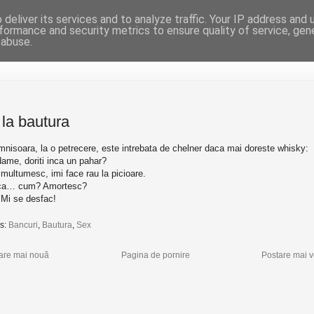
Bancuri
deliver its services and to analyze traffic. Your IP address and
formance and security metrics to ensure quality of service, ge
Bancuri, glume si alte texte amuzante
 abuse.
la bautura
nisoara, la o petrecere, este intrebata de chelner daca mai doreste whisky:
ame, doriti inca un pahar?
 multumesc, imi face rau la picioare.
ica… cum? Amortesc?
 Mi se desfac!
s:
Bancuri
,
Bautura
,
Sex
are mai nouă
Pagina de pornire
Postare mai 