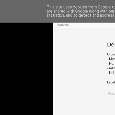
This site uses cookies from Google to 
are shared with Google along with per
statistics, and to detect and address
Bancuri
De 
O dom
- Mad
- Nu,
- Ad
- Nu!
Label
Post