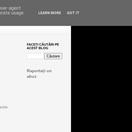
 user-agent
nerate usage
LEARN MORE
GOT IT
FACEȚI CĂUTĂRI PE
ACEST BLOG
Raportați un
abuz
veche