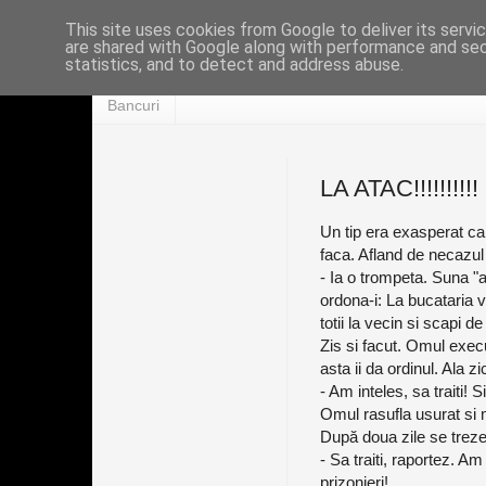
This site uses cookies from Google to deliver its servi
are shared with Google along with performance and secu
statistics, and to detect and address abuse.
Bancuri
LA ATAC!!!!!!!!!!
Un tip era exasperat c
faca. Afland de necazul 
- Ia o trompeta. Suna "
ordona-i: La bucataria v
totii la vecin si scapi de 
Zis si facut. Omul exec
asta ii da ordinul. Ala zi
- Am inteles, sa traiti! S
Omul rasufla usurat si 
După doua zile se treze
- Sa traiti, raportez. A
prizonieri!