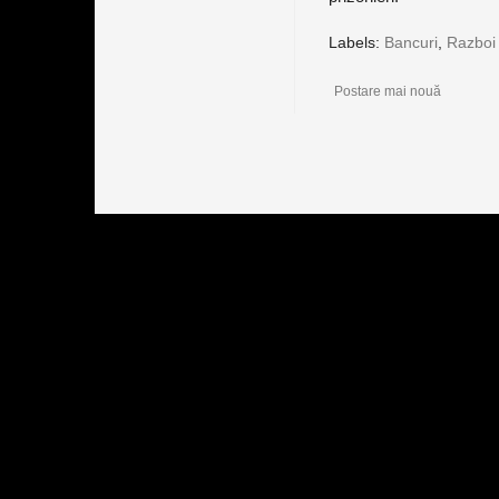
Labels:
Bancuri
,
Razboi
Postare mai nouă